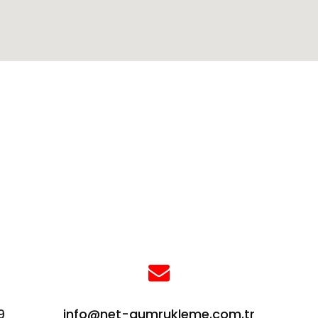
9
info@net-gumrukleme.com.tr