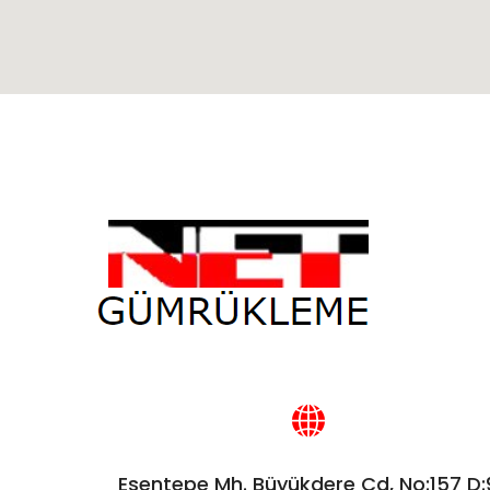
Esentepe Mh. Büyükdere Cd, No:157 D: