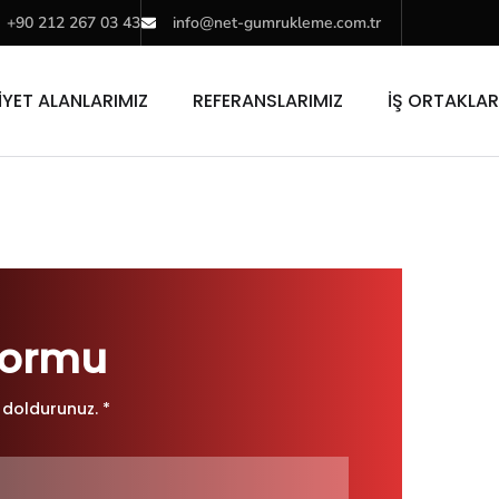
+90 212 267 03 43
info@net-gumrukleme.com.tr
İYET ALANLARIMIZ
REFERANSLARIMIZ
İŞ ORTAKLAR
 Formu
ı doldurunuz. *